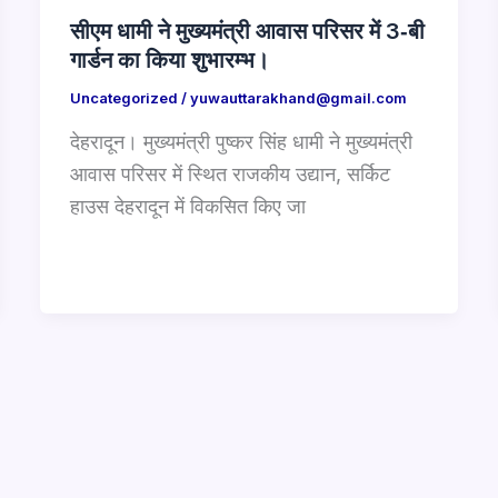
सीएम धामी ने मुख्यमंत्री आवास परिसर में 3‑बी
गार्डन का किया शुभारम्भ।
Uncategorized
/
yuwauttarakhand@gmail.com
देहरादून। मुख्यमंत्री पुष्कर सिंह धामी ने मुख्यमंत्री
आवास परिसर में स्थित राजकीय उद्यान, सर्किट
हाउस देहरादून में विकसित किए जा