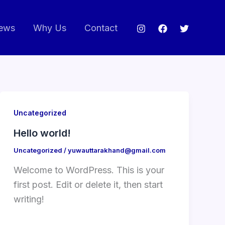
ews
Why Us
Contact
Uncategorized
Hello world!
Uncategorized
/
yuwauttarakhand@gmail.com
Welcome to WordPress. This is your
first post. Edit or delete it, then start
writing!