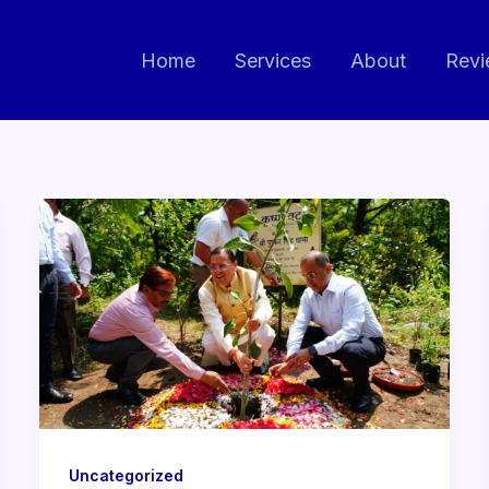
Home
Services
About
Revi
Uncategorized